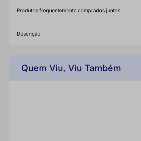
8
º
veja limpeza pesada
Produtos frequentemente comprados juntos
9
º
limpeza
10
º
biscoito
Descrição
Quem Viu, Viu Também