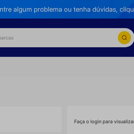
tre algum problema ou tenha dúvidas, cliqu
as
Faça o login para visualiz