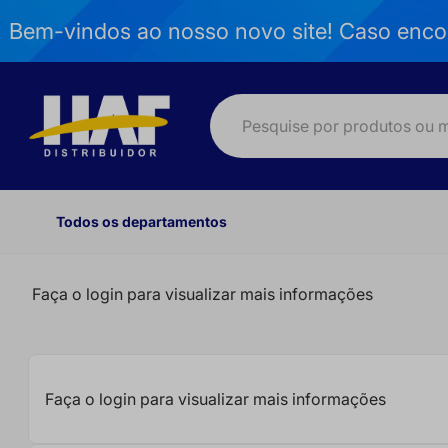
Bem-vindos ao nosso novo site! Caso encon
Pesquise por produtos ou marc
TERMOS MAIS BUSCADOS
Todos os departamentos
1
º
havaianas
2
º
veja
Faça o login para visualizar mais informações
3
º
zoo
4
º
top
5
º
havaianas top
Faça o login para visualizar mais informações
6
º
vanish
7
º
havaianas brasil