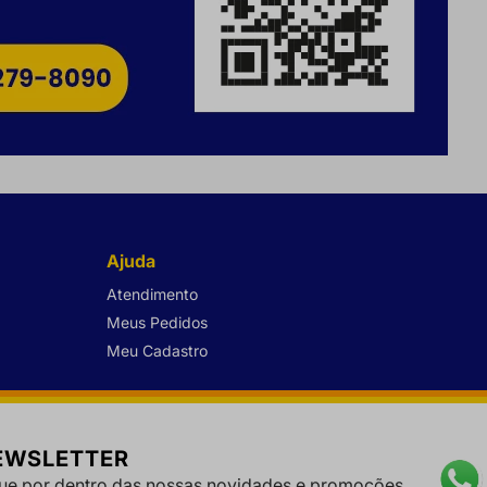
Ajuda
Atendimento
Meus Pedidos
Meu Cadastro
EWSLETTER
ue por dentro das nossas novidades e promoções